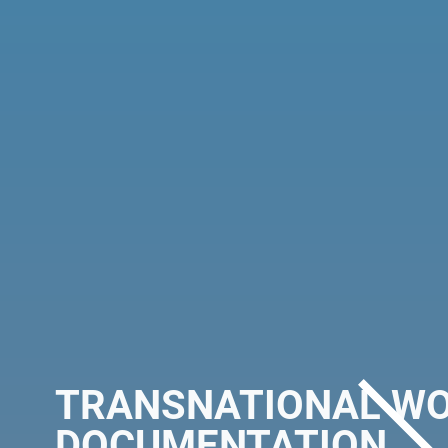
IES –