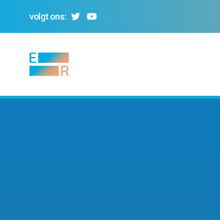
volgt ons:
Evolving
Regions