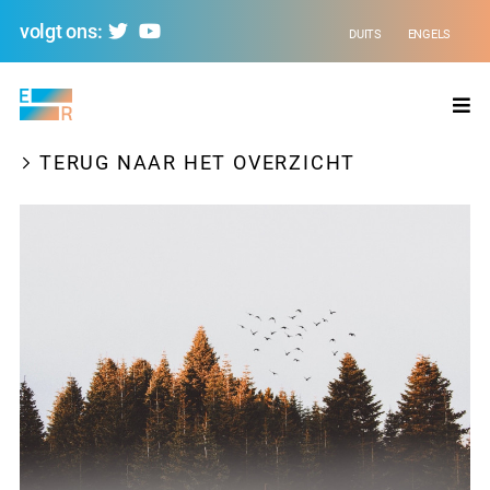
volgt ons:
DUITS
ENGELS
Evolving
Regions
TERUG NAAR HET OVERZICHT