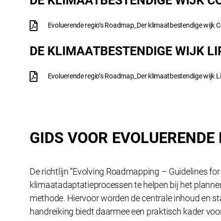
DE KLIMAATBESTENDIGE WIJK C
Evoluerende regio’s Roadmap_Der klimaatbestendige wijk C
DE KLIMAATBESTENDIGE WIJK LI
Evoluerende regio’s Roadmap_Der klimaatbestendige wijk L
GIDS VOOR EVOLUERENDE
De richtlijn “Evolving Roadmapping – Guidelines for
klimaatadaptatieprocessen te helpen bij het plann
methode. Hiervoor worden de centrale inhoud en st
handreiking biedt daarmee een praktisch kader vo