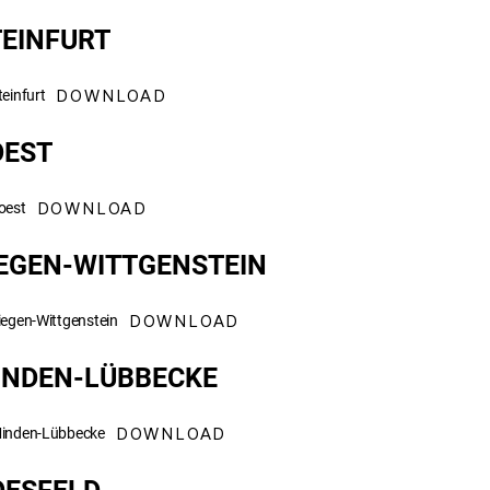
TEINFURT
DOWNLOAD
einfurt
OEST
DOWNLOAD
oest
IEGEN-WITTGENSTEIN
DOWNLOAD
iegen-Wittgenstein
INDEN-LÜBBECKE
DOWNLOAD
 Minden-Lübbecke