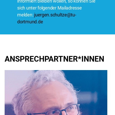
informiert bleiben wollen, so können Sie
sich unter folgender Mailadresse
melden:
juergen.schultze@tu-
dortmund.de
ANSPRECHPARTNER
*INNEN