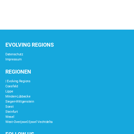
EVOLVING REGIONS
Datenschutz
Impressum
REGIONEN
| Evolving Regions
Coesfeld
Lippe
Minden-Lübbecke
Siegen-Wittgenstein
Soest
Steinfurt
Wesel
West-Overijssel/Ijssel Vechtdelta