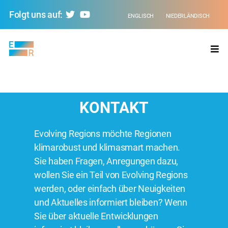
Folgt uns auf:
ENGLISCH
NIEDERLÄNDISCH
Evolving
Regions
KONTAKT
Evolving Regions möchte Regionen
klimarobust und klimasmart machen.
Sie haben Fragen, Anregungen dazu,
wollen Sie ein Teil von Evolving Regions
werden, oder einfach über Neuigkeiten
und Aktuelles informiert bleiben? Wenn
Sie über aktuelle Entwicklungen