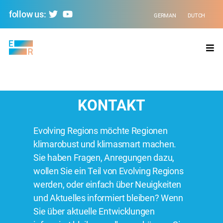
follow us:
GERMAN
DUTCH
Evolving
Regions
KONTAKT
Evolving Regions möchte Regionen
klimarobust und klimasmart machen.
Sie haben Fragen, Anregungen dazu,
wollen Sie ein Teil von Evolving Regions
werden, oder einfach über Neuigkeiten
und Aktuelles informiert bleiben? Wenn
Sie über aktuelle Entwicklungen