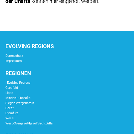
der Charta
können
hier
eingeholt werden.
EVOLVING REGIONS
Datenschutz
Impressum
REGIONEN
| Evolving Regions
Coesfeld
Lippe
Minden-Lübbecke
Siegen-Wittgenstein
Soest
Steinfurt
Wesel
West-Overijssel/Ijssel Vechtdelta