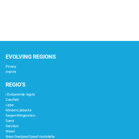
EVOLVING REGIONS
Privacy
Imprint
REGIO'S
| Evoluerende regio's
Coesfeld
Lippe
Minden-Lübbecke
Siegen-Wittgenstein
Soest
Steinfurt
Wesel
West-Overijssel/Ijssel Vechtdelta