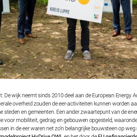
t: De wijk neemt sinds 2010 deel aan de European Energy Awa
erale overheid zouden de eer-activiteiten kunnen worden aa
e steden en gemeenten. Een ander zwaartepunt van de energ
ie voor mobiliteit, gedrag en gebouwen opgesteld, waaronder 
sen in de eer waren net zo’n belangrijke bouwsteen op weg n
fmodelproject HyDrive OWL
en het door de
EU gefinancierde