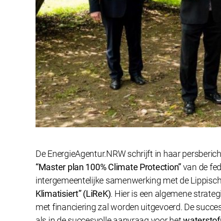
De EnergieAgentur.NRW schrijft in haar persberich
“Master plan 100% Climate Protection”
van de fed
intergemeentelijke samenwerking met de Lippisch
Klimatisiert” (LiReK)
. Hier is een algemene strateg
met financiering zal worden uitgevoerd. De succes
als in de succesvolle aanvraag voor het
watersto