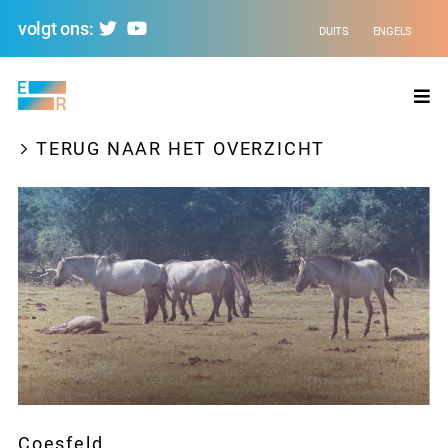
volgt ons:
DUITS
ENGELS
Evolving
Regions
TERUG NAAR HET OVERZICHT
Coesfeld