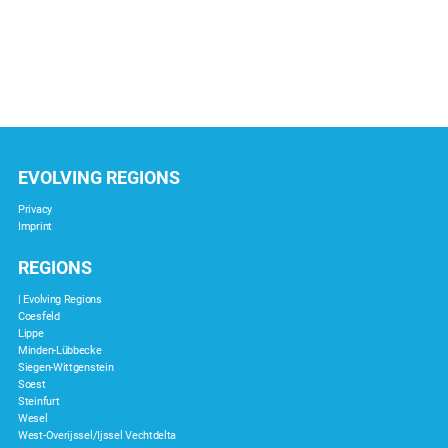
EVOLVING REGIONS
Privacy
Imprint
REGIONS
| Evolving Regions
Coesfeld
Lippe
Minden-Lübbecke
Siegen-Wittgenstein
Soest
Steinfurt
Wesel
West-Overijssel/Ijssel Vechtdelta